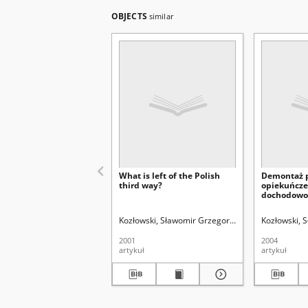
OBJECTS
similar
What is left of the Polish
Demontaż 
third way?
opiekuńcze
dochodowo
Stanach Zj
Kozłowski, Sławomir Grzegorz (1944- ).
Kozłowski, 
Wich, Urs
2001
2004
artykuł
artykuł