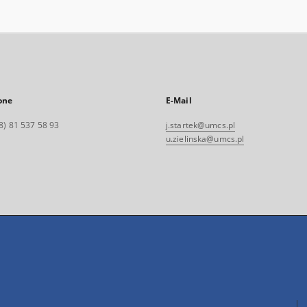
one
E-Mail
8) 81 537 58 93
j.startek@umcs.pl
u.zielinska@umcs.pl