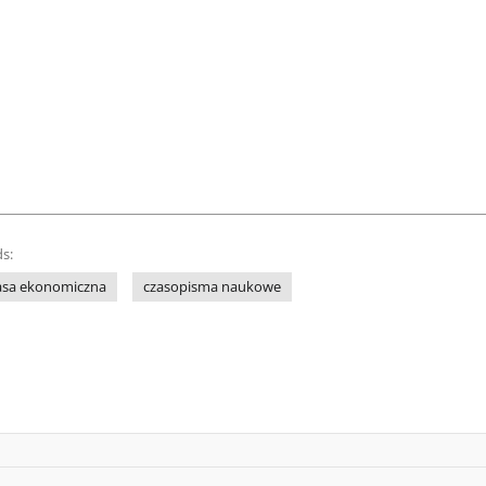
s:
asa ekonomiczna
czasopisma naukowe