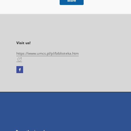
More
Visit us!
https://www.umcs.pl/pl/biblioteka.htm
Facebook
External
link,
will
open
in
a
new
tab