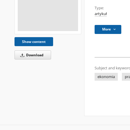
Type:
artykuł
More
Show content
Download
Subject and keyword
ekonomia
pr