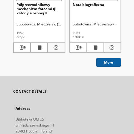
Półprzewodnikowy
Nota biograficzna
Ba
mechanizm fotoemisji
so
katody złożonej =
zł
Polyprovodnikovyj
ch
mehanizm fotoemisii
na
Subotowicz, Mieczysław (1924-2001).
Subotowicz, Mieczysław (1924-2001)
Hubicki, Włodzimierz (1914-1977
Sub
složnogo katoda =
Halbleitersmechanismus
1952
1983
195
der Photoemission des
artykuł
artykuł
art
zusammengesetzten
Kathode
More
CONTACT DETAILS
Address
Biblioteka UMCS
ul. Radziszewskiego 11
20-031 Lublin, Poland