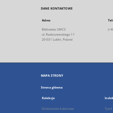
DANE KONTAKTOWE
Adres
Tel
Biblioteka UMCS
(+4
ul. Radziszewskiego 11
20-031 Lublin, Poland
MAPA STRONY
Strona główna
Kolekcje
Inde
Dziedzictwo kulturowe
Tytuł