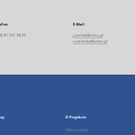
efon
E-Mail
8) 81 537 58 93
j.startek@umcs.pl
u.zielinska@umcs.pl
ksy
O Projekcie
Opis projektu