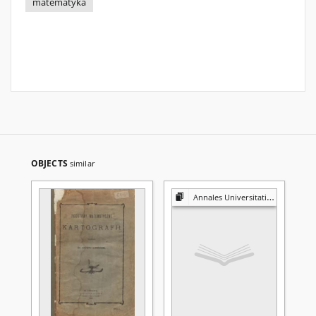
matematyka
OBJECTS
similar
Annales Universitatis Mariae Curie-Skłodowska. Sectio A, Mathematica