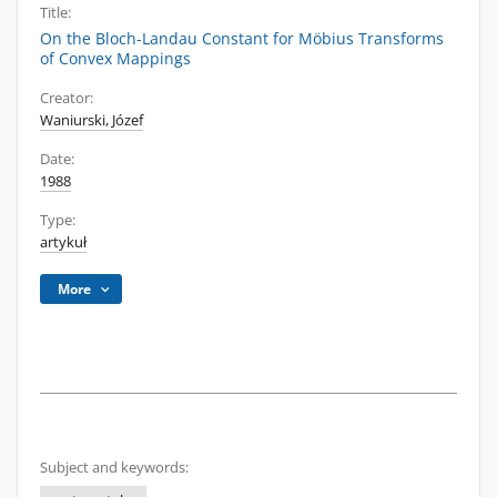
Title:
On the Bloch-Landau Constant for Möbius Transforms
of Convex Mappings
Creator:
Waniurski, Józef
Date:
1988
Type:
artykuł
More
Subject and keywords: