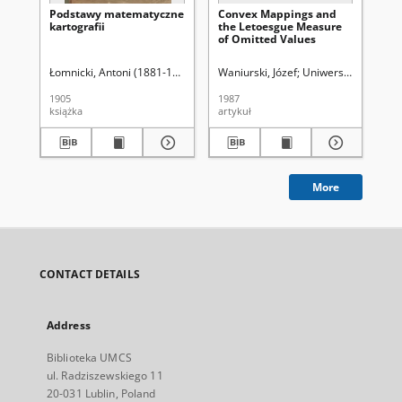
Podstawy matematyczne
Convex Mappings and
A 
kartografii
the Letoesgue Measure
Pro
of Omitted Values
Fa
Ma
Łomnicki, Antoni (1881-1941)
Waniurski, Józef
Uniwersytet Marii C
Wan
1905
1987
197
książka
artykuł
art
More
CONTACT DETAILS
Address
Biblioteka UMCS
ul. Radziszewskiego 11
20-031 Lublin, Poland