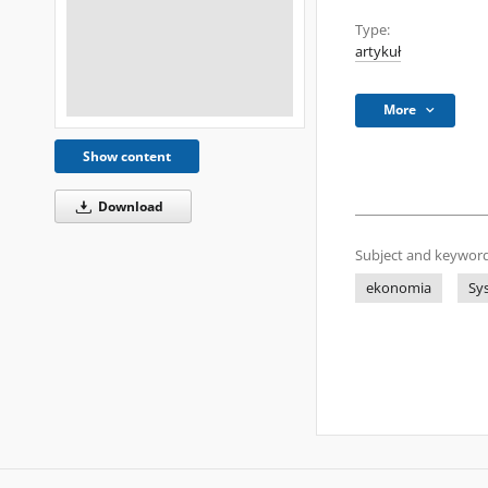
Type:
artykuł
More
Show content
Download
Subject and keyword
ekonomia
Sy