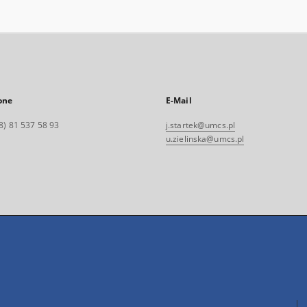
one
E-Mail
8) 81 537 58 93
j.startek@umcs.pl
u.zielinska@umcs.pl