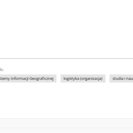
s:
stemy Informacji Geograficznej
logistyka (organizacja)
studia i na