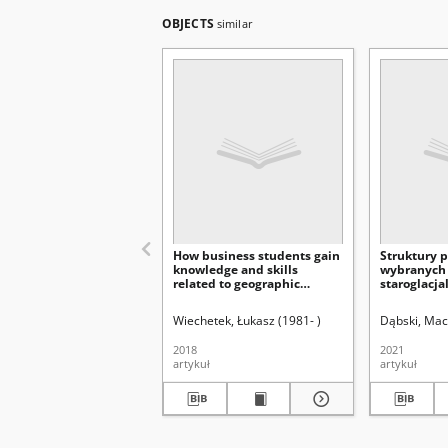
OBJECTS
similar
How business students gain
Struktury 
knowledge and skills
wybranych 
related to geographic
staroglacj
information systems : the
na obrazach
results of GIS project
Geoportalu
Wiechetek, Łukasz (1981- )
Dąbski, Maci
development = W jaki
sposób studenci kierunków
2018
2021
biznesowych zdobywają
artykuł
artykuł
wiedzę i umiejętności z
zakresu systemów
informacji geograficznej :
wyniki badań ankietowych
dotyczących realizacji
projektu GIS