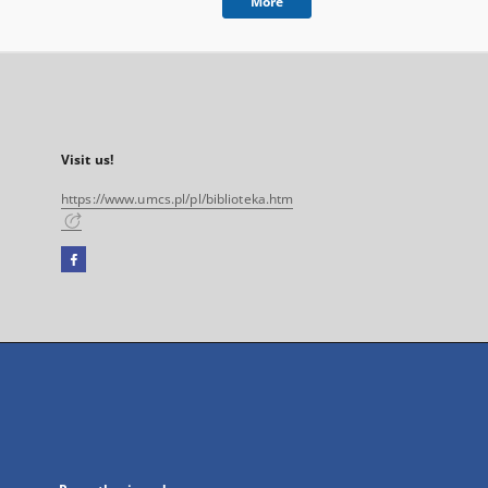
More
Visit us!
https://www.umcs.pl/pl/biblioteka.htm
Facebook
External
link,
will
open
in
a
new
tab