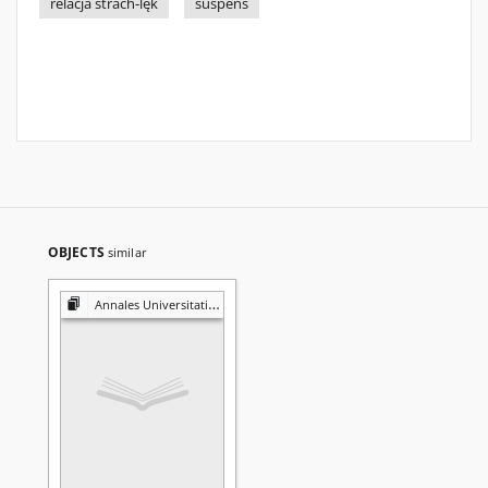
relacja strach-lęk
suspens
OBJECTS
similar
Annales Universitatis Mariae Curie-Skłodowska. Sectio FF, Philologiae