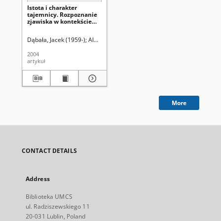
Istota i charakter
tajemnicy. Rozpoznanie
zjawiska w kontekście
teorii twórczego pisania
(creative writing)
Dąbała, Jacek (1959-)
Aleksandrowicz-Ulrich, Alina (1931- ). Redaktor
2004
artykuł
More
CONTACT DETAILS
Address
Biblioteka UMCS
ul. Radziszewskiego 11
20-031 Lublin, Poland