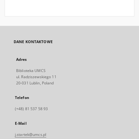
DANE KONTAKTOWE
Adres
Biblioteka UMCS
ul. Radziszewskiego 11
20-031 Lublin, Poland
Telefon
(+48) 81 537 58 93
E-Mail
j.startek@umcs.pl