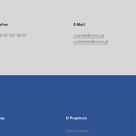
efon
E-Mail
8) 81 537 58 93
j.startek@umcs.pl
u.zielinska@umcs.pl
ksy
O Projekcie
Opis projektu