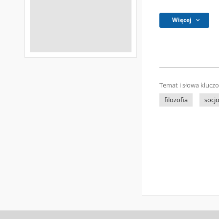
Więcej
Temat i słowa klucz
filozofia
socjo