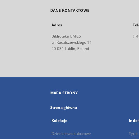
DANE KONTAKTOWE
Adres
Tel
Biblioteka UMCS
(+4
ul. Radziszewskiego 11
20-031 Lublin, Poland
MAPA STRONY
Strona główna
Kolekcje
Inde
Dziedzictwo kulturowe
Tytuł