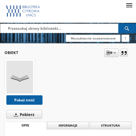
Wyszukiwanie zaawansowane
?
OBIEKT
Pokaż treść
Pobierz
OPIS
INFORMACJE
STRUKTURA