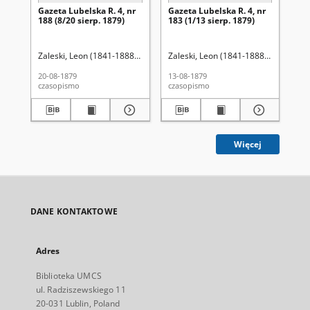
Gazeta Lubelska R. 4, nr
Gazeta Lubelska R. 4, nr
Re
188 (8/20 sierp. 1879)
183 (1/13 sierp. 1879)
Zaleski, Leon (1841-1888). Red.
Zaleski, Leon (1841-1888). Red.
Wo
20-08-1879
13-08-1879
201
czasopismo
czasopismo
cza
Więcej
DANE KONTAKTOWE
Adres
Biblioteka UMCS
ul. Radziszewskiego 11
20-031 Lublin, Poland