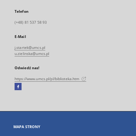
Telefon
(+48) 81 537 58 93
E-Mail
j.startek@umcs.pl
u.zielinska@umcs.pl
Odwiedź nas!
https://www.umcs.pl/pl/biblioteka.htm
Facebook
Link
zewnętrzny,
otworzy
się
w
nowej
MAPA STRONY
karcie