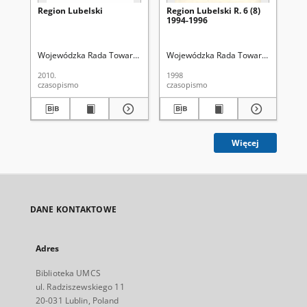
Region Lubelski
Region Lubelski R. 6 (8)
Reg
1994-1996
19
Wojewódzka Rada Towarzystw Regionalnych w Lublinie
Wojewódzka Rada Towarzystw Region
Wo
2010.
1998
199
czasopismo
czasopismo
cza
Więcej
DANE KONTAKTOWE
Adres
Biblioteka UMCS
ul. Radziszewskiego 11
20-031 Lublin, Poland