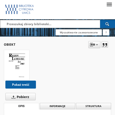
Wyszukiwanie zaawansowane
?
OBIEKT
Pokaż treść
Pobierz
OPIS
INFORMACJE
STRUKTURA