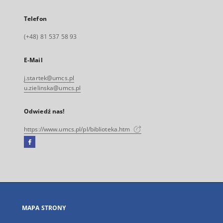
Telefon
(+48) 81 537 58 93
E-Mail
j.startek@umcs.pl
u.zielinska@umcs.pl
Odwiedź nas!
https://www.umcs.pl/pl/biblioteka.htm
Facebook
Link
zewnętrzny,
otworzy
się
w
nowej
MAPA STRONY
karcie