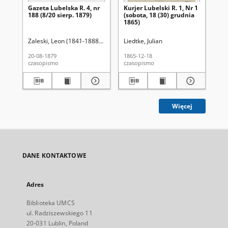
Gazeta Lubelska R. 4, nr
Kurjer Lubelski R. 1, Nr 1
Kur
188 (8/20 sierp. 1879)
(sobota, 18 (30) grudnia
83 
1865)
pa
Zaleski, Leon (1841-1888). Red.
Liedtke, Julian
Lie
20-08-1879
1865-12-18
187
czasopismo
czasopismo
cza
Więcej
DANE KONTAKTOWE
Adres
Biblioteka UMCS
ul. Radziszewskiego 11
20-031 Lublin, Poland