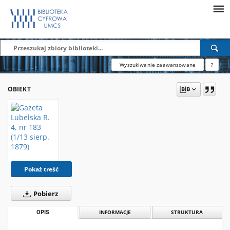
Wyszukiwanie zaawansowane
?
OBIEKT
Pokaż treść
Pobierz
OPIS
INFORMACJE
STRUKTURA