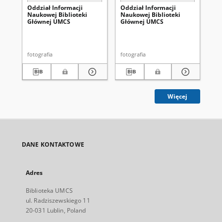
Oddział Informacji
Oddział Informacji
Od
Naukowej Biblioteki
Naukowej Biblioteki
Na
Głównej UMCS
Głównej UMCS
Gł
fotografia
fotografia
fot
Więcej
DANE KONTAKTOWE
Adres
Biblioteka UMCS
ul. Radziszewskiego 11
20-031 Lublin, Poland