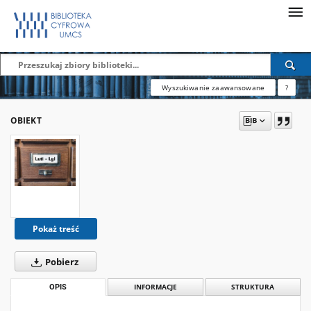
Wyszukiwanie zaawansowane
?
OBIEKT
Pokaż treść
Pobierz
OPIS
INFORMACJE
STRUKTURA