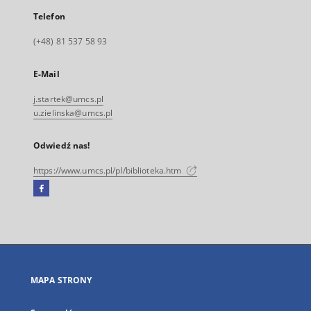
Telefon
(+48) 81 537 58 93
E-Mail
j.startek@umcs.pl
u.zielinska@umcs.pl
Odwiedź nas!
https://www.umcs.pl/pl/biblioteka.htm
Facebook
Link
zewnętrzny,
otworzy
się
w
nowej
MAPA STRONY
karcie