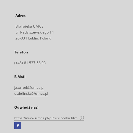
Adres
Biblioteka UMCS
ul. Radziszewskiego 11
20-031 Lublin, Poland
Telefon
(+48) 81 537 58 93
E-Mail
j.startek@umcs.pl
u.zielinska@umcs.pl
Odwiedź nas!
https://www.umcs.pl/pl/biblioteka.htm
Facebook
Link