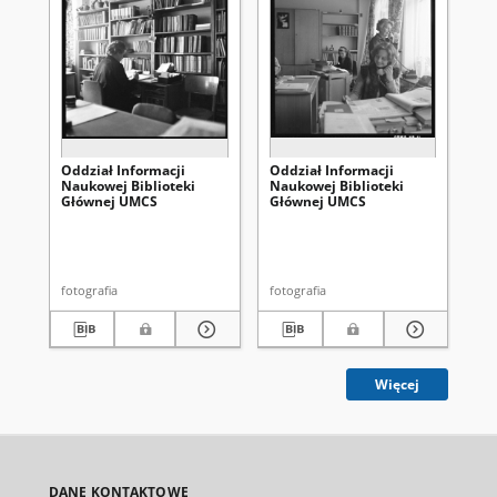
Oddział Informacji
Oddział Informacji
Od
Naukowej Biblioteki
Naukowej Biblioteki
Na
Głównej UMCS
Głównej UMCS
Gł
fotografia
fotografia
fot
Więcej
DANE KONTAKTOWE