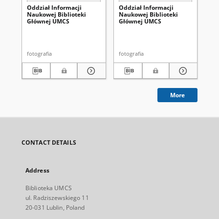
Oddział Informacji
Oddział Informacji
Od
Naukowej Biblioteki
Naukowej Biblioteki
Na
Głównej UMCS
Głównej UMCS
Gł
fotografia
fotografia
fot
More
CONTACT DETAILS
Address
Biblioteka UMCS
ul. Radziszewskiego 11
20-031 Lublin, Poland