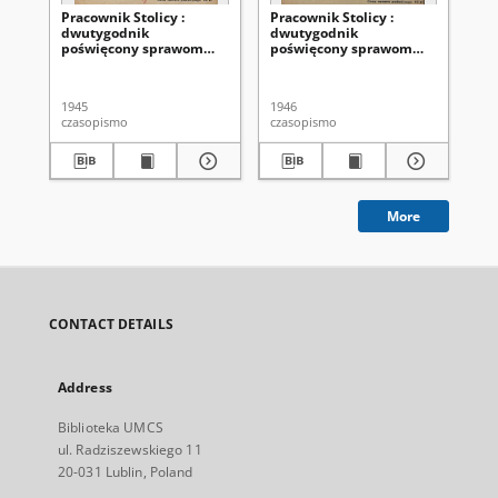
Pracownik Stolicy :
Pracownik Stolicy :
Pra
dwutygodnik
dwutygodnik
dw
poświęcony sprawom
poświęcony sprawom
po
społeczno-
społeczno-
sp
samorządowym stolicy i
samorządowym stolicy i
sa
dokształcaniu kadr
dokształcaniu kadr
do
1945
1946
194
pracowniczych R. 1, nr
pracowniczych R. 2, nr
pra
czasopismo
czasopismo
cza
1/2 (1945)
1/2 (1946)
3/4
More
CONTACT DETAILS
Address
Biblioteka UMCS
ul. Radziszewskiego 11
20-031 Lublin, Poland