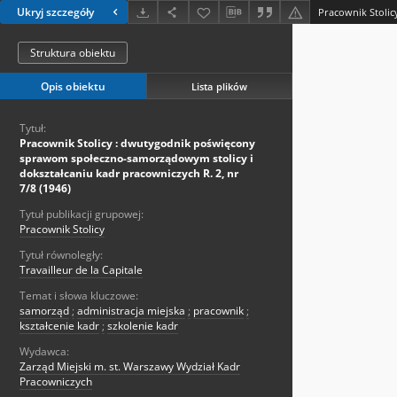
Ukryj szczegóły
Struktura obiektu
Opis obiektu
Lista plików
Tytuł:
Pracownik Stolicy : dwutygodnik poświęcony
sprawom społeczno-samorządowym stolicy i
dokształcaniu kadr pracowniczych R. 2, nr
7/8 (1946)
Tytuł publikacji grupowej:
Pracownik Stolicy
Tytuł równoległy:
Travailleur de la Capitale
Temat i słowa kluczowe:
samorząd
;
administracja miejska
;
pracownik
;
kształcenie kadr
;
szkolenie kadr
Wydawca:
Zarząd Miejski m. st. Warszawy Wydział Kadr
Pracowniczych