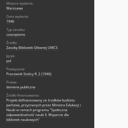
Miejsce wydania:
Warszawa
Data wydania:
1946
Typ zasobu:
czasopismo
Źródło:
Zasoby Biblioteki Głównej UMCS
Język:
pol
Powiązania:
Pracownik Stolicy R. 2 (1946)
Prawa:
domena publiczna
Źródło finansowania :
Projekt dofinansowany ze środków budżetu
państwa, przyznanych przez Ministra Edukacji i
Nauki w ramach programu "Społeczna
odpowiedzialność nauki II. Wsparcie dla
bibliotek naukowych"