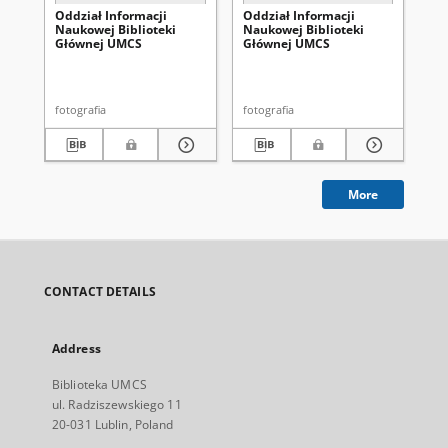
Oddział Informacji
Oddział Informacji
Od
Naukowej Biblioteki
Naukowej Biblioteki
Na
Głównej UMCS
Głównej UMCS
Gł
fotografia
fotografia
fot
More
CONTACT DETAILS
Address
Biblioteka UMCS
ul. Radziszewskiego 11
20-031 Lublin, Poland