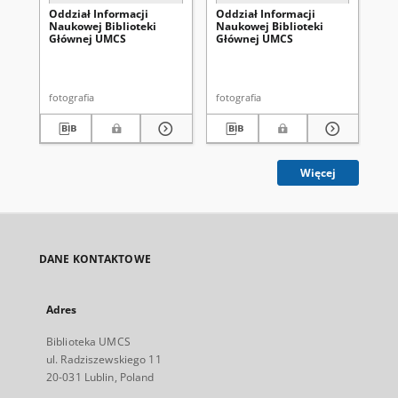
Oddział Informacji
Oddział Informacji
Od
Naukowej Biblioteki
Naukowej Biblioteki
Na
Głównej UMCS
Głównej UMCS
Gł
fotografia
fotografia
fot
Więcej
DANE KONTAKTOWE
Adres
Biblioteka UMCS
ul. Radziszewskiego 11
20-031 Lublin, Poland