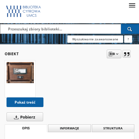
Wyszukiwanie zaawansowane
?
OBIEKT
Pokaż treść
Pobierz
OPIS
INFORMACJE
STRUKTURA