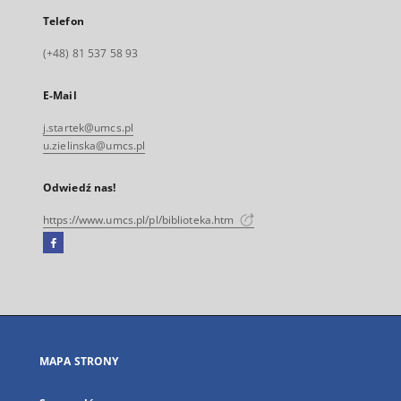
Telefon
(+48) 81 537 58 93
E-Mail
j.startek@umcs.pl
u.zielinska@umcs.pl
Odwiedź nas!
https://www.umcs.pl/pl/biblioteka.htm
Facebook
Link
zewnętrzny,
otworzy
się
w
nowej
MAPA STRONY
karcie