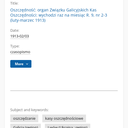
Title:
Oszczędność: organ Związku Galicyjskich Kas
Oszczędności: wychodzi raz na miesiąc R. 9, nr 2-3
(luty-marzec 1913)
Date:
1913-02/03
Type:
czasopismo
More
Subject and keywords:
oszczędzanie
kasy oszczędnościowe
Galicja (region)
Lwów (Ukraina ; region)