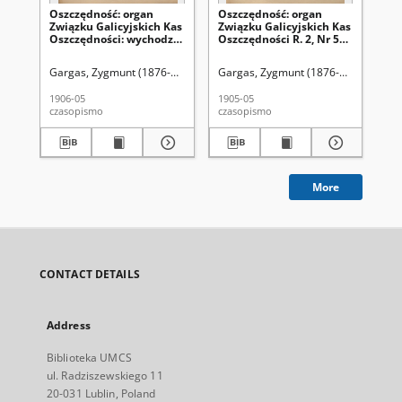
Oszczędność: organ
Oszczędność: organ
Os
Związku Galicyjskich Kas
Związku Galicyjskich Kas
Zw
Oszczędności: wychodzi
Oszczędności R. 2, Nr 5
Osz
w połowie każdego
(w maju 1905)
(w
miesiąca R. 3, Nr 5 (w
Gargas, Zygmunt (1876-1948). Redaktor
Gargas, Zygmunt (1876-1948). Redak
Ga
maju 1906)
1906-05
1905-05
190
czasopismo
czasopismo
cza
More
CONTACT DETAILS
Address
Biblioteka UMCS
ul. Radziszewskiego 11
20-031 Lublin, Poland