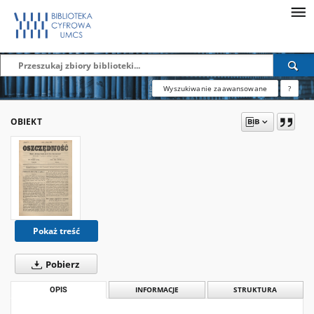
Wyszukiwanie zaawansowane
?
OBIEKT
Pokaż treść
Pobierz
OPIS
INFORMACJE
STRUKTURA