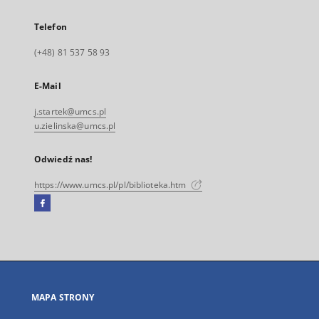
Telefon
(+48) 81 537 58 93
E-Mail
j.startek@umcs.pl
u.zielinska@umcs.pl
Odwiedź nas!
https://www.umcs.pl/pl/biblioteka.htm
Facebook
Link
zewnętrzny,
otworzy
się
w
nowej
MAPA STRONY
karcie