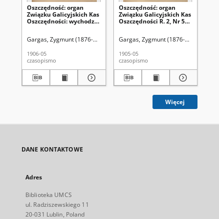
Oszczędność: organ
Oszczędność: organ
Os
Związku Galicyjskich Kas
Związku Galicyjskich Kas
Zw
Oszczędności: wychodzi
Oszczędności R. 2, Nr 5
Osz
w połowie każdego
(w maju 1905)
(w
miesiąca R. 3, Nr 5 (w
Gargas, Zygmunt (1876-1948). Redaktor
Gargas, Zygmunt (1876-1948). Redak
Ga
maju 1906)
1906-05
1905-05
190
czasopismo
czasopismo
cza
Więcej
DANE KONTAKTOWE
Adres
Biblioteka UMCS
ul. Radziszewskiego 11
20-031 Lublin, Poland