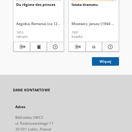
Du régime des princes
Istota dramatu
Or
wł
sp
tr
pr
Aegidius Romanus (ca 1243-1316). Aut. oryg.
Misiewicz, Janusz (1944-2015)
Ple
1413
1991
201
rękopis
książka
art
Więcej
DANE KONTAKTOWE
Adres
Biblioteka UMCS
ul. Radziszewskiego 11
20-031 Lublin, Poland