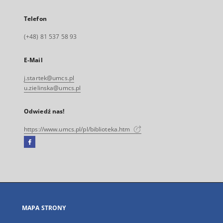
Telefon
(+48) 81 537 58 93
E-Mail
j.startek@umcs.pl
u.zielinska@umcs.pl
Odwiedź nas!
https://www.umcs.pl/pl/biblioteka.htm
Facebook
Link
zewnętrzny,
otworzy
się
w
nowej
MAPA STRONY
karcie