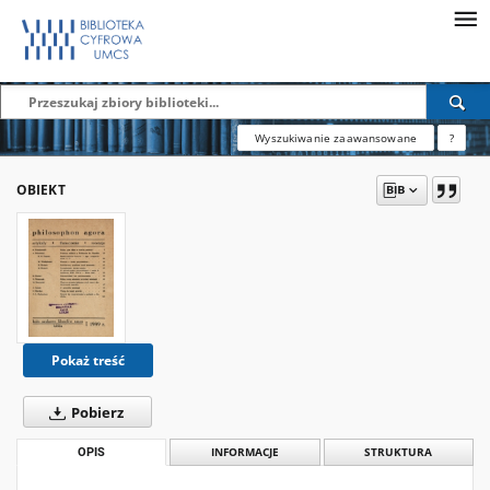
Wyszukiwanie zaawansowane
?
OBIEKT
Pokaż treść
Pobierz
OPIS
INFORMACJE
STRUKTURA