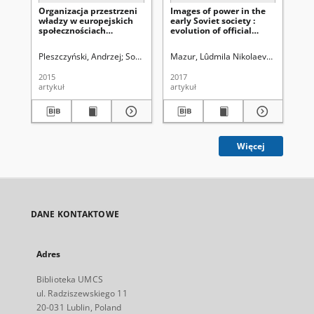
Organizacja przestrzeni
Images of power in the
Pr
władzy w europejskich
early Soviet society :
Th
społecznościach
evolution of official
Sa
tradycyjnych – zarys
representations, sources
problemu
and mechanisms of their
Pleszczyński, Andrzej
Sobiesiak, Joanna Aleksandra. Red.
Mazur, Lûdmila Nikolaevna (1960- ).
Dub
construction
2015
2017
201
artykuł
artykuł
art
Więcej
DANE KONTAKTOWE
Adres
Biblioteka UMCS
ul. Radziszewskiego 11
20-031 Lublin, Poland