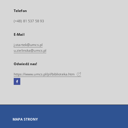
Telefon
(+48) 81 537 58 93
E-Mail
j.startek@umcs.pl
u.zielinska@umcs.pl
Odwiedź nas!
https://www.umcs.pl/pl/biblioteka.htm
Facebook
Link
zewnętrzny,
otworzy
się
w
nowej
MAPA STRONY
karcie