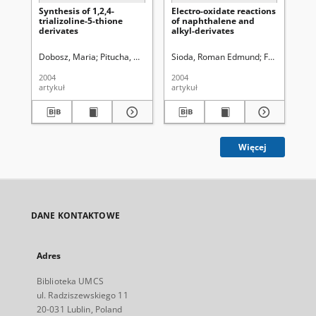
Synthesis of 1,2,4-
Electro-oxidate reactions
Sy
trializoline-5-thione
of naphthalene and
der
derivates
alkyl-derivates
me
yl
1,2
Dobosz, Maria
Pitucha, Monika
Wujec, Monika
Sioda, Roman Edmund
Frankowska,
Pit
2004
2004
200
artykuł
artykuł
art
Więcej
DANE KONTAKTOWE
Adres
Biblioteka UMCS
ul. Radziszewskiego 11
20-031 Lublin, Poland