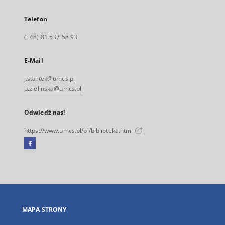
Telefon
(+48) 81 537 58 93
E-Mail
j.startek@umcs.pl
u.zielinska@umcs.pl
Odwiedź nas!
https://www.umcs.pl/pl/biblioteka.htm
Facebook
Link
zewnętrzny,
otworzy
się
w
nowej
MAPA STRONY
karcie