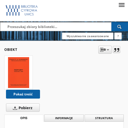
Wyszukiwanie zaawansowane
?
OBIEKT
Pokaż treść
Pobierz
OPIS
INFORMACJE
STRUKTURA