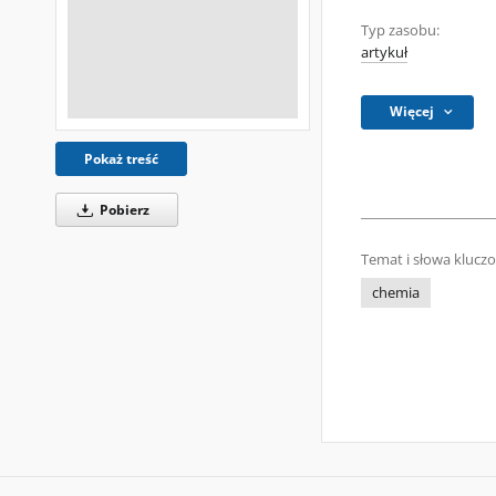
Typ zasobu:
artykuł
Więcej
Pokaż treść
Pobierz
Temat i słowa klucz
chemia