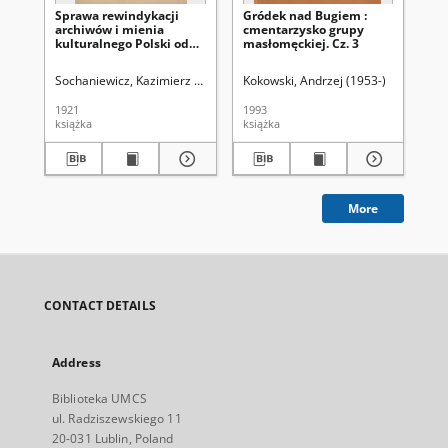
Sprawa rewindykacji
Gródek nad Bugiem :
Gr
archiwów i mienia
cmentarzysko grupy
cm
kulturalnego Polski od
masłomęckiej. Cz. 3
ma
Rosji
Sochaniewicz, Kazimierz (1892-1930)
Kokowski, Andrzej (1953-)
Kok
1921
1993
199
książka
książka
ksi
More
CONTACT DETAILS
Address
Biblioteka UMCS
ul. Radziszewskiego 11
20-031 Lublin, Poland