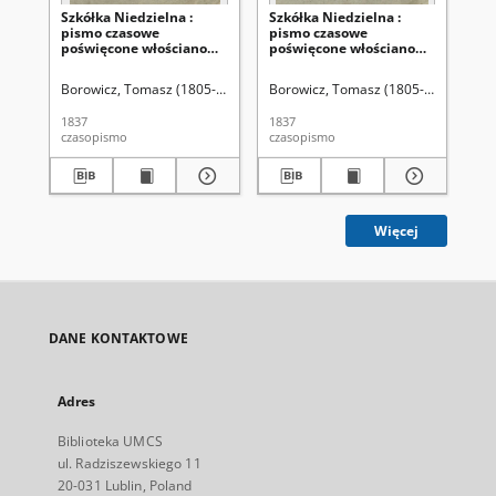
Szkółka Niedzielna :
Szkółka Niedzielna :
Szk
pismo czasowe
pismo czasowe
pi
poświęcone włościanom
poświęcone włościanom
po
/ red. ks. T. Borowicz. R. 1,
/ red. ks. T. Borowicz. R. 1,
/ r
nr 29 (16 lipca 1837)
nr 33 (13 sierpnia 1837)
, n
Borowicz, Tomasz (1805-1857). Red.
Borowicz, Tomasz (1805-1857). Red.
Bor
1837
1837
183
czasopismo
czasopismo
cza
Więcej
DANE KONTAKTOWE
Adres
Biblioteka UMCS
ul. Radziszewskiego 11
20-031 Lublin, Poland