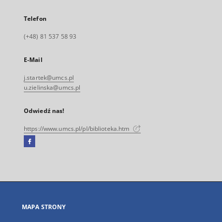
Telefon
(+48) 81 537 58 93
E-Mail
j.startek@umcs.pl
u.zielinska@umcs.pl
Odwiedź nas!
https://www.umcs.pl/pl/biblioteka.htm
Facebook
Link
zewnętrzny,
otworzy
się
w
nowej
MAPA STRONY
karcie