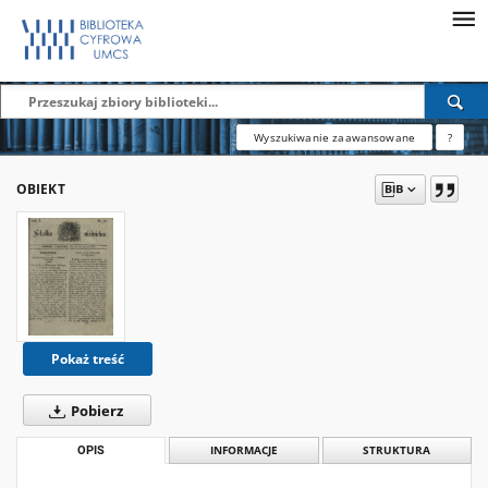
Wyszukiwanie zaawansowane
?
OBIEKT
Pokaż treść
Pobierz
OPIS
INFORMACJE
STRUKTURA