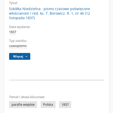
Tytuł:
Szkółka Niedzielna : pismo czasowe poświęcone
włościanom / red. ks. T. Borowicz. R. 1, nr 46 (12
listopada 1837)
Data wydania:
1837
Typ zasobu:
czasopismo
Więcej
Temat i słowa kluczowe:
parafie wiejskie
Polska
1837