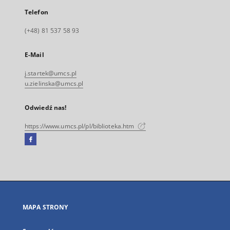
Telefon
(+48) 81 537 58 93
E-Mail
j.startek@umcs.pl
u.zielinska@umcs.pl
Odwiedź nas!
https://www.umcs.pl/pl/biblioteka.htm
Facebook
Link
zewnętrzny,
otworzy
się
w
nowej
MAPA STRONY
karcie