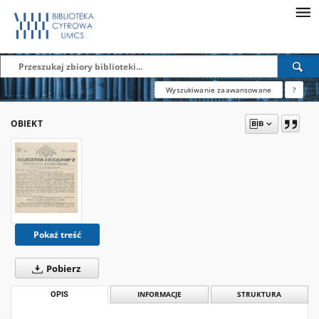
Wyszukiwanie zaawansowane
?
OBIEKT
Pokaż treść
Pobierz
OPIS
INFORMACJE
STRUKTURA