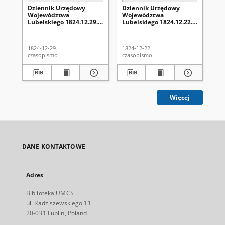
Dziennik Urzędowy
Dziennik Urzędowy
Dz
Województwa
Województwa
Wo
Lubelskiego 1824.12.29.
Lubelskiego 1824.12.22.
Lu
Nr 52 + dod.
Nr 51 + dod.
Nr 
1824-12-29
1824-12-22
182
czasopismo
czasopismo
cza
Więcej
DANE KONTAKTOWE
Adres
Biblioteka UMCS
ul. Radziszewskiego 11
20-031 Lublin, Poland