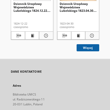
Dziennik Urzędowy
Dziennik Urzędowy
Dz
Województwa
Województwa
Wo
Lubelskiego 1824.12.22.
Lubelskiego 1823.04.30.
Lu
Nr 51 + dod.
Nr 18 + dod.
Nr 
1824-12-22
1823-04-30
182
czasopismo
czasopismo
cza
Więcej
DANE KONTAKTOWE
Adres
Biblioteka UMCS
ul. Radziszewskiego 11
20-031 Lublin, Poland