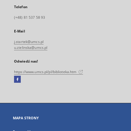
Telefon
(+48) 81 537 58 93
E-Mail
j.startek@umcs.pl
u.zielinska@umcs.pl
Odwiedź nas!
https://www.umcs.pl/pl/biblioteka.htm
Facebook
Link
zewnętrzny,
otworzy
się
w
nowej
MAPA STRONY
karcie