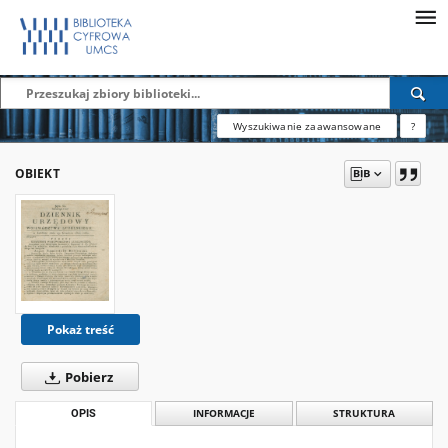
Wyszukiwanie zaawansowane
?
OBIEKT
Pokaż treść
Pobierz
OPIS
INFORMACJE
STRUKTURA