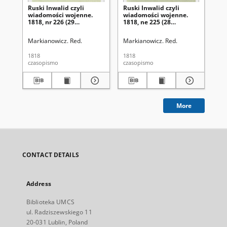
Ruski Inwalid czyli
Ruski Inwalid czyli
Rus
wiadomości wojenne.
wiadomości wojenne.
wi
1818, nr 226 (29
1818, ne 225 (28
181
września)
września)
wr
Markianowicz. Red.
Markianowicz. Red.
Mar
1818
1818
181
czasopismo
czasopismo
cza
More
CONTACT DETAILS
Address
Biblioteka UMCS
ul. Radziszewskiego 11
20-031 Lublin, Poland