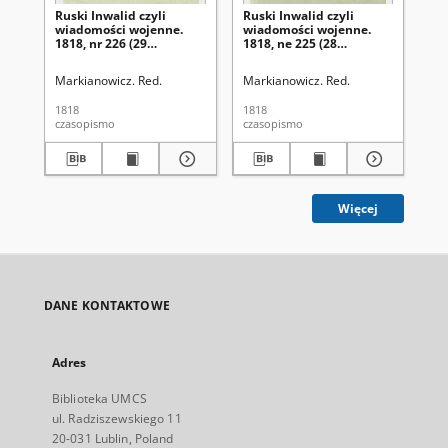
Ruski Inwalid czyli
Ruski Inwalid czyli
Rus
wiadomości wojenne.
wiadomości wojenne.
wi
1818, nr 226 (29
1818, ne 225 (28
181
września)
września)
wr
Markianowicz. Red.
Markianowicz. Red.
Mar
1818
1818
181
czasopismo
czasopismo
cza
Więcej
DANE KONTAKTOWE
Adres
Biblioteka UMCS
ul. Radziszewskiego 11
20-031 Lublin, Poland