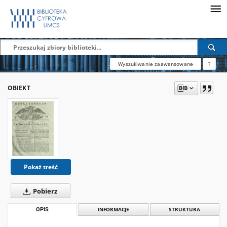
Wyszukiwanie zaawansowane
?
OBIEKT
Pokaż treść
Pobierz
OPIS
INFORMACJE
STRUKTURA