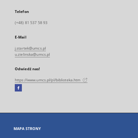
Telefon
(+48) 81 537 58 93
E-Mail
j.startek@umcs.pl
u.zielinska@umcs.pl
Odwiedź nas!
https://www.umcs.pl/pl/biblioteka.htm
Facebook
Link
zewnętrzny,
otworzy
się
w
nowej
MAPA STRONY
karcie