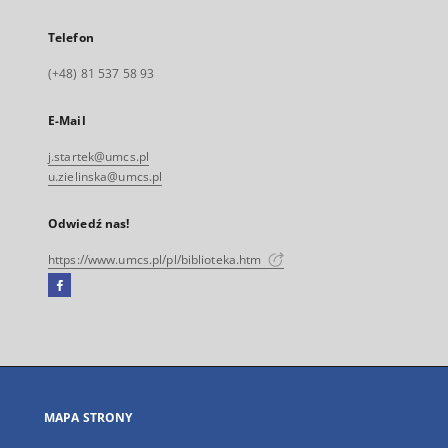
Telefon
(+48) 81 537 58 93
E-Mail
j.startek@umcs.pl
u.zielinska@umcs.pl
Odwiedź nas!
https://www.umcs.pl/pl/biblioteka.htm
Facebook
Link
zewnętrzny,
otworzy
się
w
nowej
MAPA STRONY
karcie