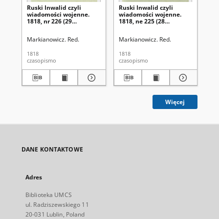
Ruski Inwalid czyli
Ruski Inwalid czyli
Rus
wiadomości wojenne.
wiadomości wojenne.
wi
1818, nr 226 (29
1818, ne 225 (28
181
września)
września)
wr
Markianowicz. Red.
Markianowicz. Red.
Mar
1818
1818
181
czasopismo
czasopismo
cza
Więcej
DANE KONTAKTOWE
Adres
Biblioteka UMCS
ul. Radziszewskiego 11
20-031 Lublin, Poland