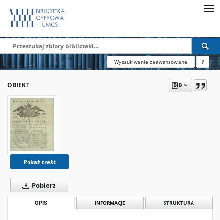
Wyszukiwanie zaawansowane
?
OBIEKT
Pokaż treść
Pobierz
OPIS
INFORMACJE
STRUKTURA