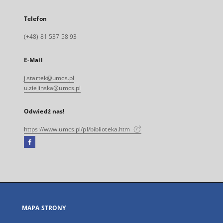
Telefon
(+48) 81 537 58 93
E-Mail
j.startek@umcs.pl
u.zielinska@umcs.pl
Odwiedź nas!
https://www.umcs.pl/pl/biblioteka.htm
Facebook
Link
zewnętrzny,
otworzy
się
w
nowej
MAPA STRONY
karcie