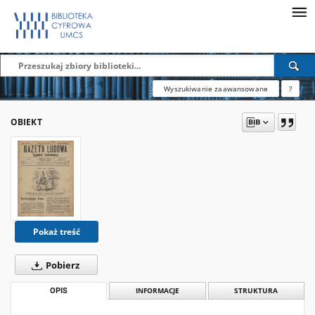
Wyszukiwanie zaawansowane
?
OBIEKT
Pokaż treść
Pobierz
OPIS
INFORMACJE
STRUKTURA