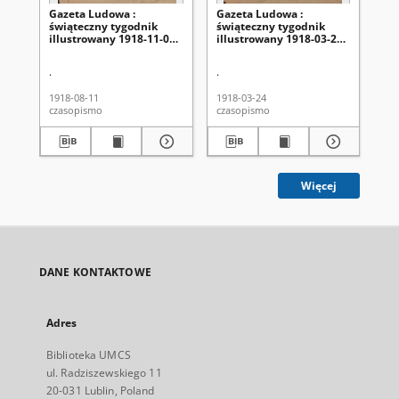
Gazeta Ludowa :
Gazeta Ludowa :
Ga
świąteczny tygodnik
świąteczny tygodnik
tyg
illustrowany 1918-11-08,
illustrowany 1918-03-24,
1, 
R. 4, nr 32
R. 4, nr 13
.
.
Kor
1918-08-11
1918-03-24
191
czasopismo
czasopismo
cza
Więcej
DANE KONTAKTOWE
Adres
Biblioteka UMCS
ul. Radziszewskiego 11
20-031 Lublin, Poland