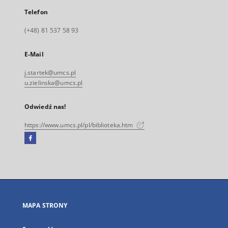
Telefon
(+48) 81 537 58 93
E-Mail
j.startek@umcs.pl
u.zielinska@umcs.pl
Odwiedź nas!
https://www.umcs.pl/pl/biblioteka.htm
Facebook
Link
zewnętrzny,
otworzy
się
w
nowej
MAPA STRONY
karcie