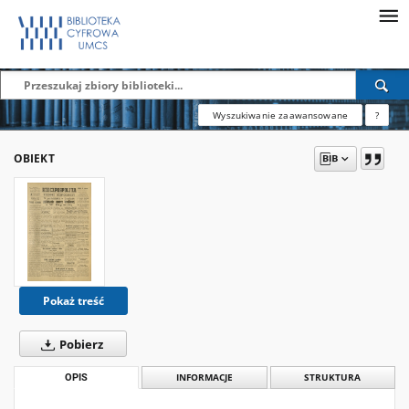
Wyszukiwanie zaawansowane
?
OBIEKT
Pokaż treść
Pobierz
OPIS
INFORMACJE
STRUKTURA