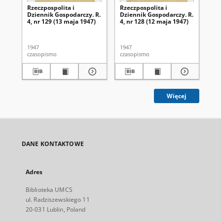
Rzeczpospolita i
Rzeczpospolita i
Rze
Dziennik Gospodarczy. R.
Dziennik Gospodarczy. R.
Dz
4, nr 129 (13 maja 1947)
4, nr 128 (12 maja 1947)
4, 
1947
1947
194
czasopismo
czasopismo
cza
Więcej
DANE KONTAKTOWE
Adres
Biblioteka UMCS
ul. Radziszewskiego 11
20-031 Lublin, Poland