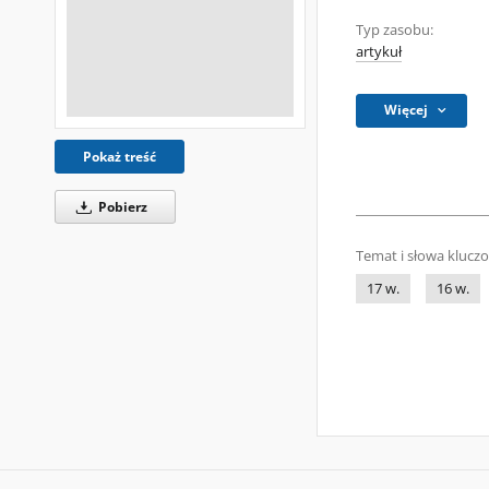
Typ zasobu:
artykuł
Więcej
Pokaż treść
Pobierz
Temat i słowa klucz
17 w.
16 w.