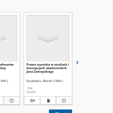
rofesorów
Prawo rzymskie w studiach i
Jan "Sobiepan" Zamojs
kiej
koncepcjach akademickich
wobec Akademii : z dz
Jana Zamoyskiego
stosunku ordynatów d
uczelni zamojskiej
913-1924). Red.
1946-)
Uniwersytet Marii Curie-Skłodowskiej (Lublin)
Kuryłowicz, Marek (1944-)
Janas, Eugeniusz
1996
1996
artykuł
artykuł