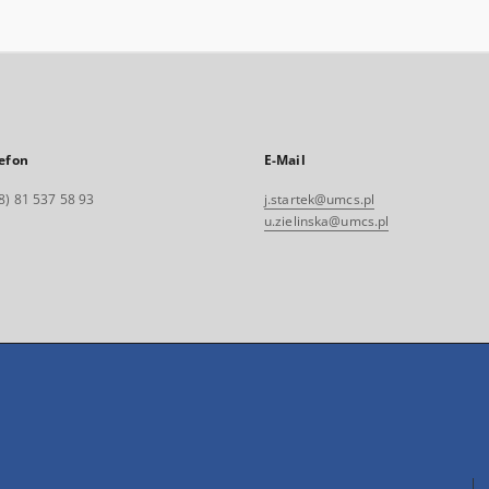
efon
E-Mail
8) 81 537 58 93
j.startek@umcs.pl
u.zielinska@umcs.pl