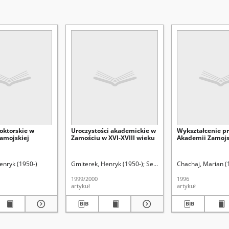
oktorskie w
Uroczystości akademickie w
Wykształcenie p
amojskiej
Zamościu w XVI-XVIII wieku
Akademii Zamojs
enryk (1950-)
Gmiterek, Henryk (1950-)
Seidler, Grzegorz Leopold (1
Chachaj, Marian (
1999/2000
1996
artykuł
artykuł