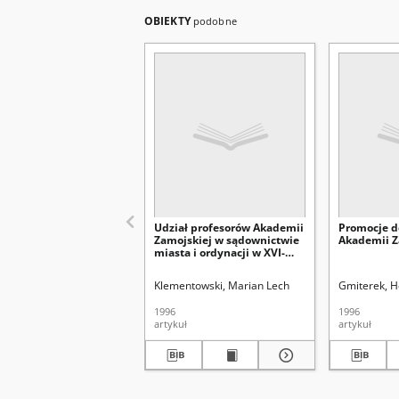
OBIEKTY
podobne
Udział profesorów Akademii
Promocje d
Zamojskiej w sądownictwie
Akademii Z
miasta i ordynacji w XVI-
XVIII wieku
Klementowski, Marian Lech
Gmiterek, H
1996
1996
artykuł
artykuł