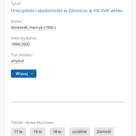
Tytuł:
Uroczystości akademickie w Zamościu w XVI-XVIII wieku
Autor:
Gmiterek, Henryk (1950-)
Data wydania:
1999/2000
Typ zasobu:
artykuł
Więcej
Temat i słowa kluczowe:
17 w.
16 w.
18 w.
uczelnie
Zamość