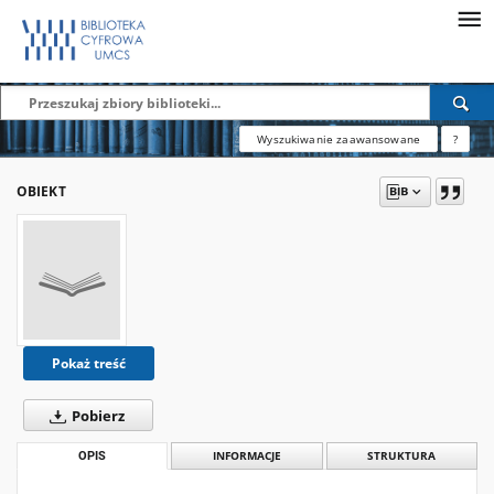
Wyszukiwanie zaawansowane
?
OBIEKT
Pokaż treść
Pobierz
OPIS
INFORMACJE
STRUKTURA