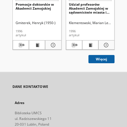
Promocje doktorskie w
Udział profesorów
Wy
Akademii Zamojskiej
Akademii Zamojskiej w
pr
sądownictwie miasta i
Za
ordynacji w XVI-XVIII
wieku
Gmiterek, Henryk (1950-)
Klementowski, Marian Lech
Cha
1996
1996
199
artykuł
artykuł
art
Więcej
DANE KONTAKTOWE
Adres
Biblioteka UMCS
ul. Radziszewskiego 11
20-031 Lublin, Poland