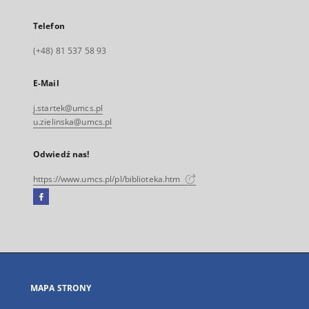
Telefon
(+48) 81 537 58 93
E-Mail
j.startek@umcs.pl
u.zielinska@umcs.pl
Odwiedź nas!
https://www.umcs.pl/pl/biblioteka.htm
Facebook
Link
zewnętrzny,
otworzy
się
w
nowej
MAPA STRONY
karcie