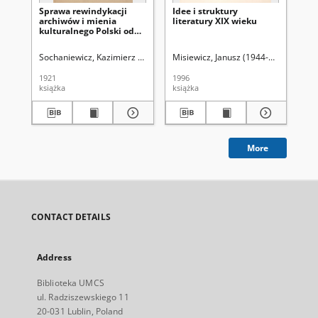
Sprawa rewindykacji
Idee i struktury
Prz
archiwów i mienia
literatury XIX wieku
ty
kulturalnego Polski od
po
Rosji
wia
(2
Sochaniewicz, Kazimierz (1892-1930)
Misiewicz, Janusz (1944-2015)
Łuk
1921
1996
184
książka
książka
cza
More
CONTACT DETAILS
Address
Biblioteka UMCS
ul. Radziszewskiego 11
20-031 Lublin, Poland