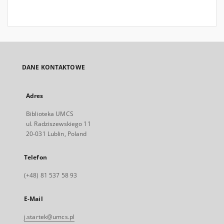
DANE KONTAKTOWE
Adres
Biblioteka UMCS
ul. Radziszewskiego 11
20-031 Lublin, Poland
Telefon
(+48) 81 537 58 93
E-Mail
j.startek@umcs.pl