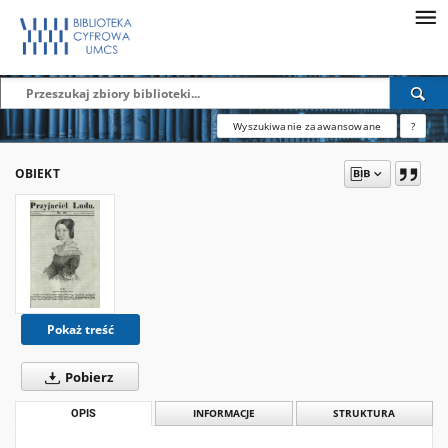
Wyszukiwanie zaawansowane
?
OBIEKT
Pokaż treść
Pobierz
OPIS
INFORMACJE
STRUKTURA