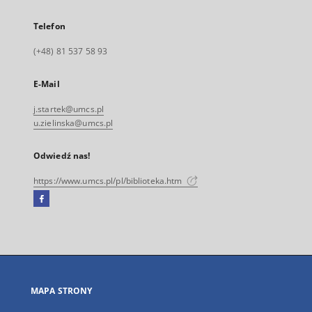
Telefon
(+48) 81 537 58 93
E-Mail
j.startek@umcs.pl
u.zielinska@umcs.pl
Odwiedź nas!
https://www.umcs.pl/pl/biblioteka.htm
Facebook
Link
zewnętrzny,
otworzy
się
w
nowej
MAPA STRONY
karcie