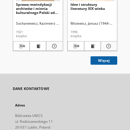
Sprawa rewindykacji
Idee i struktury
Prz
archiwów i mienia
literatury XIX wieku
ty
kulturalnego Polski od
po
Rosji
wia
(2
Sochaniewicz, Kazimierz (1892-1930)
Misiewicz, Janusz (1944-2015)
Łuk
1921
1996
184
książka
książka
cza
Więcej
DANE KONTAKTOWE
Adres
Biblioteka UMCS
ul. Radziszewskiego 11
20-031 Lublin, Poland