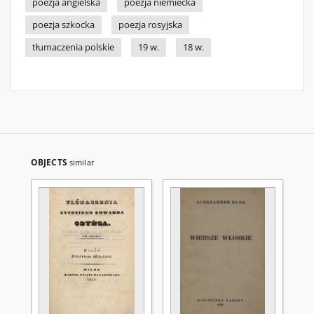
poezja angielska
poezja niemiecka
poezja szkocka
poezja rosyjska
tłumaczenia polskie
19 w.
18 w.
OBJECTS
similar