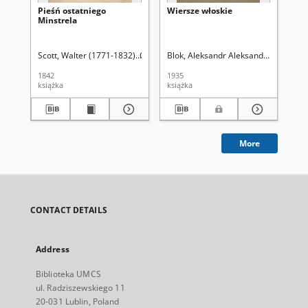
Pieśń ostatniego
Wiersze włoskie
U p
Minstrela
Scott, Walter (1771-1832)
Odyniec, Antoni Edward (1804-1885). Tł.
Blok, Aleksandr Aleksandrovič (1880
Łob
1842
1935
193
książka
książka
ksi
More
CONTACT DETAILS
Address
Biblioteka UMCS
ul. Radziszewskiego 11
20-031 Lublin, Poland