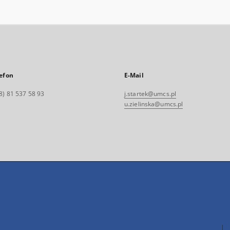
efon
E-Mail
8) 81 537 58 93
j.startek@umcs.pl
u.zielinska@umcs.pl