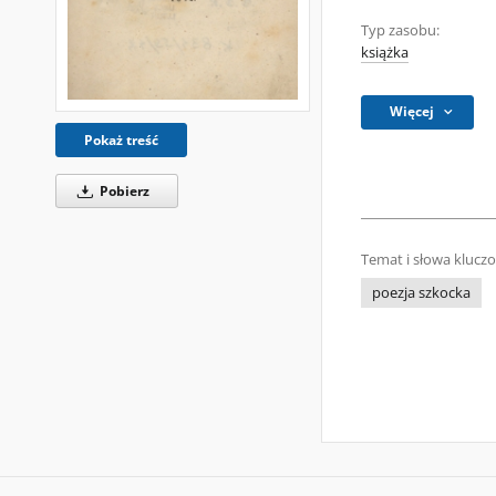
Typ zasobu:
książka
Więcej
Pokaż treść
Pobierz
Temat i słowa klucz
poezja szkocka