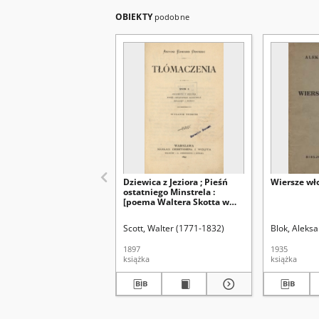
OBIEKTY
podobne
Dziewica z Jeziora ; Pieśń
Wiersze wł
ostatniego Minstrela :
[poema Waltera Skotta w
sześciu pieśniach] ; Ballady i
baśnie
Scott, Walter (1771-1832)
Blok, Aleks
1897
1935
książka
książka