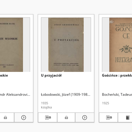
oskie
U przyjaciół
Gościńce : przek
andr Aleksandrovič (1880-1921)
Łobodowski, Józef (1909-1988). Tł.
Jaworski, Kazimierz Andrzej (1897-1973). Tł.
Bocheński, Tadeus
Łobo
1935
1925
książka