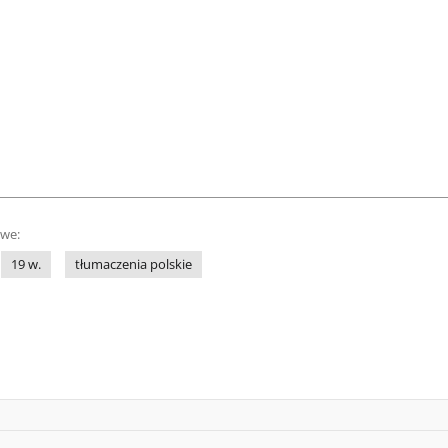
owe:
19 w.
tłumaczenia polskie