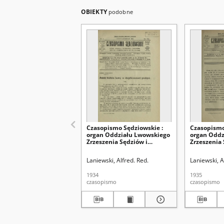
OBIEKTY
podobne
Czasopismo Sędziowskie :
Czasopismo
organ Oddziału Lwowskiego
organ Oddz
Zrzeszenia Sędziów i
Zrzeszenia 
Prokuratorów Rzpltej
Prokurator
Polskiej. R. 8, nr 4 (lipiec-
Polskiej. R.
Laniewski, Alfred. Red.
Laniewski, A
sierpień 1934)
grudzień 1
1934
1935
czasopismo
czasopismo