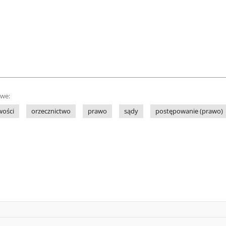
owe:
wości
orzecznictwo
prawo
sądy
postępowanie (prawo)