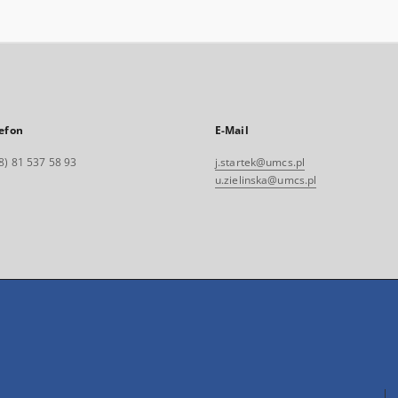
efon
E-Mail
8) 81 537 58 93
j.startek@umcs.pl
u.zielinska@umcs.pl