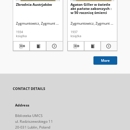
Zbrodnia Austrjaków
Agaton Giller w świetle
akt państw zaborczych :
w 50 rocznicę śmierci
Zygmuntowicz, Zygmunt (1881-1942)
Zygmuntowicz, Zygmunt (1881-1942
1934
1937
książka
książka
More
CONTACT DETAILS
Address
Biblioteka UMCS
ul. Radziszewskiego 11
20-031 Lublin, Poland