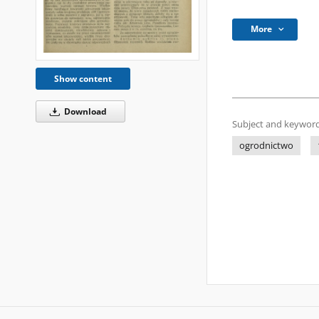
More
Show content
Download
Subject and keyword
ogrodnictwo