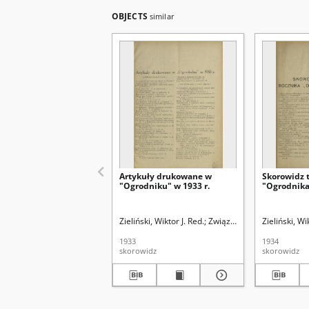
OBJECTS
similar
Artykuły drukowane w
Skorowidz t
"Ogrodniku" w 1933 r.
"Ogrodnika"
Zieliński, Wiktor J. Red.
Związek Polskich Zrzesze
Zieliński, Wi
1933
1934
skorowidz
skorowidz