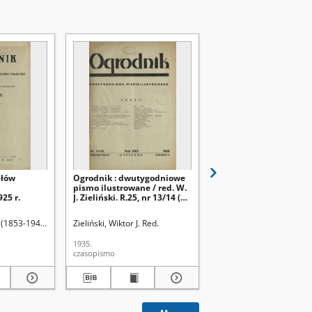
ułów
Ogrodnik : dwutygodniowe
Ogrodnik : dwutygodn
pismo ilustrowane / red. W.
pismo ilustrowane / re
25 r.
J. Zieliński. R.25, nr 13/14 (31
J. Zieliński. R.25, nr 8 (
lipca 1935)
kwietnia 1935)
 Red.
 (1853-1945). Red.
Zieliński, Wiktor J. Red.
Zieliński, Wiktor J. Red.
1935.
1935.
czasopismo
czasopismo