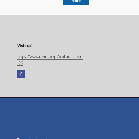
More
Visit us!
https://www.umcs.pl/pl/biblioteka.htm
Facebook
External
link,
will
open
in
a
new
tab