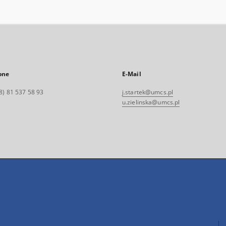
one
E-Mail
8) 81 537 58 93
j.startek@umcs.pl
u.zielinska@umcs.pl