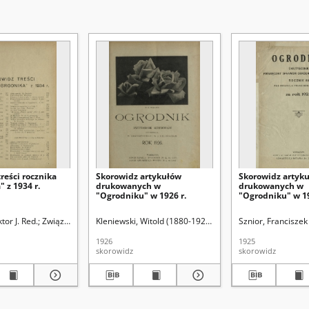
reści rocznika
Skorowidz artykułów
Skorowidz artyk
 z 1934 r.
drukowanych w
drukowanych w
"Ogrodniku" w 1926 r.
"Ogrodniku" w 19
ń Ogrodniczych
ktor J. Red.
Związek Polskich Zrzeszeń Ogrodniczych
Kleniewski, Witold (1880-1927). Red.
Zieliński, Wiktor J.
Sznior, Franciszek
1926
1925
skorowidz
skorowidz