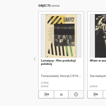
OBJECTS
similar
Lunatycy : film produkcji
Wiatr w oc
polskiej
Tomaszewski, Henryk (1914-2005)
Starowieyski
[1959]
plakat
plakat