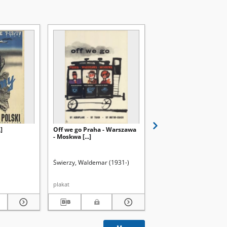
]
Off we go Praha - Warszawa
Hades : rzeczy wesołe i
- Moskwa [...]
niepożyteczne
Świerzy, Waldemar (1931-)
Jurgielewicz, Witold (18
[1911]
plakat
plakat