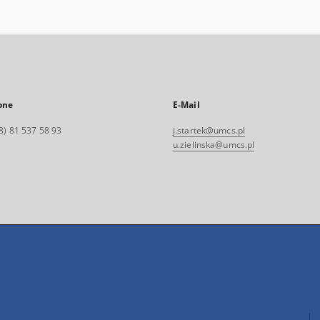
one
E-Mail
8) 81 537 58 93
j.startek@umcs.pl
u.zielinska@umcs.pl