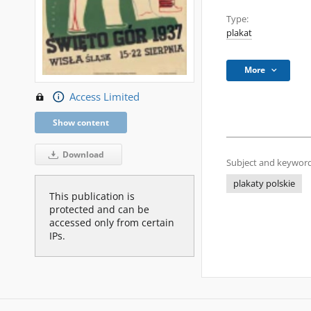
Type:
plakat
More
Access Limited
Show content
Download
Subject and keyword
plakaty polskie
This publication is
protected and can be
accessed only from certain
IPs.