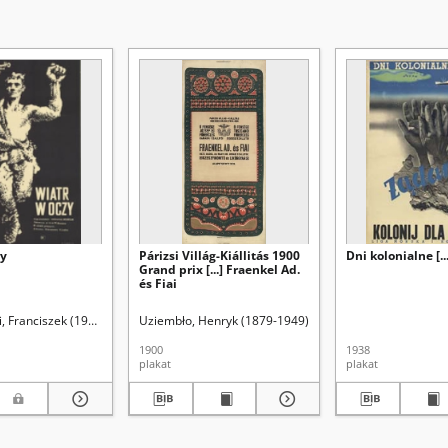
zy
Párizsi Villág-Kiállitás 1900
Dni kolonialne [...
Grand prix [...] Fraenkel Ad.
és Fiai
, Franciszek (1930-)
Uziembło, Henryk (1879-1949)
1900
1938
plakat
plakat