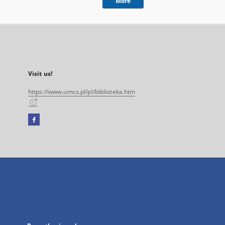
More
Visit us!
https://www.umcs.pl/pl/biblioteka.htm
Facebook
External
link,
will
open
in
a
new
tab