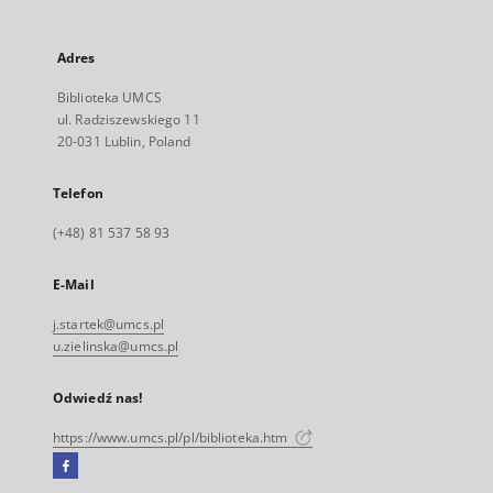
Adres
Biblioteka UMCS
ul. Radziszewskiego 11
20-031 Lublin, Poland
Telefon
(+48) 81 537 58 93
E-Mail
j.startek@umcs.pl
u.zielinska@umcs.pl
Odwiedź nas!
https://www.umcs.pl/pl/biblioteka.htm
Facebook
Link