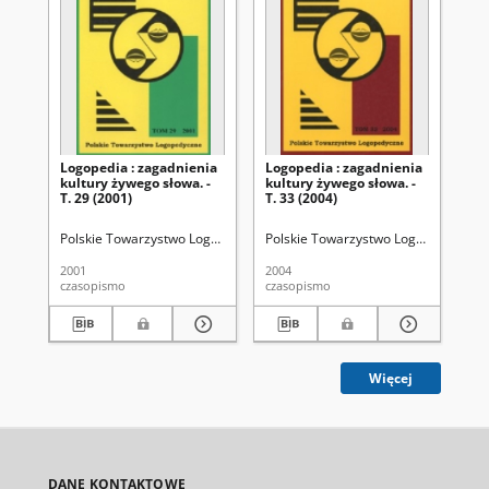
Logopedia : zagadnienia
Logopedia : zagadnienia
Lo
kultury żywego słowa. -
kultury żywego słowa. -
kul
T. 29 (2001)
T. 33 (2004)
T. 
Polskie Towarzystwo Logopedyczne
Polskie Towarzystwo Logopedyczne
Grabias, Stanisław (1942- ). Red.
Po
2001
2004
200
czasopismo
czasopismo
cza
Więcej
DANE KONTAKTOWE