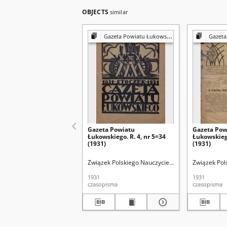
OBJECTS
similar
Gazeta Powiatu Łukowskiego
Gazeta 
Gazeta Powiatu
Gazeta Pow
Łukowskiego. R. 4, nr 5=34
Łukowskiego
(1931)
(1931)
Związek Polskiego Nauczycielstwa Szkół Powsze
Związek Pol
1931
1931
czasopisma
czasopisma