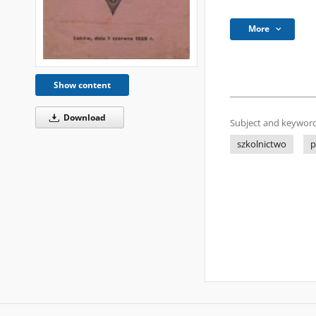
More
Show content
Download
Subject and keyword
szkolnictwo
p