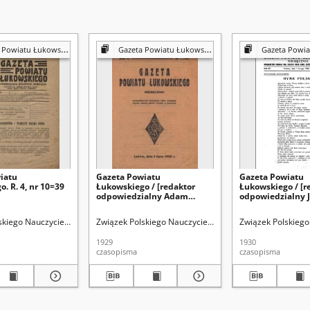
Powiatu Łukowskiego
Gazeta Powiatu Łukowskiego
Gazeta Powiatu
iatu
Gazeta Powiatu
Gazeta Powiatu
. R. 4, nr 10=39
Łukowskiego / [redaktor
Łukowskiego / [r
odpowiedzialny Adam
odpowiedzialny J
Kołodziej]. R. 2, No 7 (1929)
Pypeć]. R. 3, No 2
1930)
chnych
skiego Nauczycielstwa Szkół Powszechnych
Sory, Włodzimierz. Redakcja
Związek Polskiego Nauczycielstwa Szkół Powszechnych
Sory, Włodzimierz. Redakcja
Związek Polskiego
1929
1930
czasopisma
czasopisma