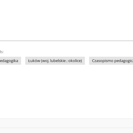
s:
edagogika
Łuków (woj. lubelskie ; okolice)
Czasopismo pedagogic