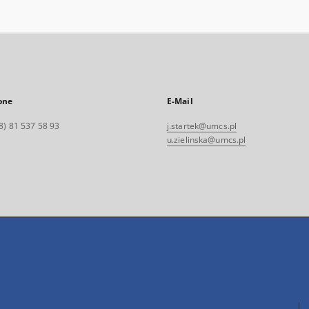
one
E-Mail
8) 81 537 58 93
j.startek@umcs.pl
u.zielinska@umcs.pl