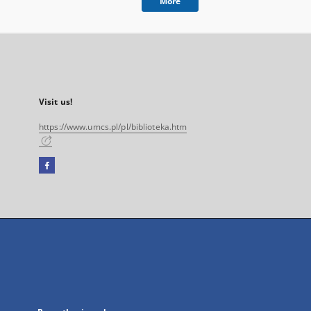
More
Visit us!
https://www.umcs.pl/pl/biblioteka.htm
Facebook
External
link,
will
open
in
a
new
tab