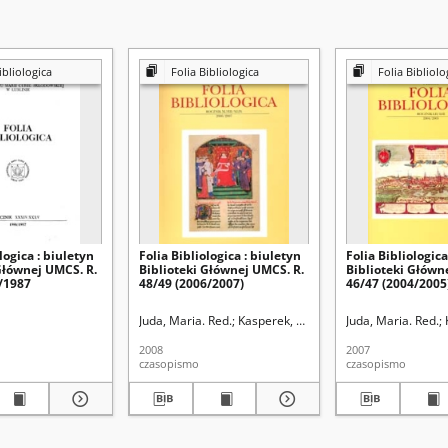
ibliologica
Folia Bibliologica
Folia Bibliolo
logica : biuletyn
Folia Bibliologica : biuletyn
Folia Bibliologica
Głównej UMCS. R.
Biblioteki Głównej UMCS. R.
Biblioteki Główn
6/1987
48/49 (2006/2007)
46/47 (2004/2005
skiej (Lublin). Biblioteka Główna
Juda, Maria. Red.
Instytut Bibliotekoznawstwa i Informacji Nau
Kasperek, Bogusław. Red.
Juda, Maria. Red.
Uniwersytet
2008
2007
czasopismo
czasopismo