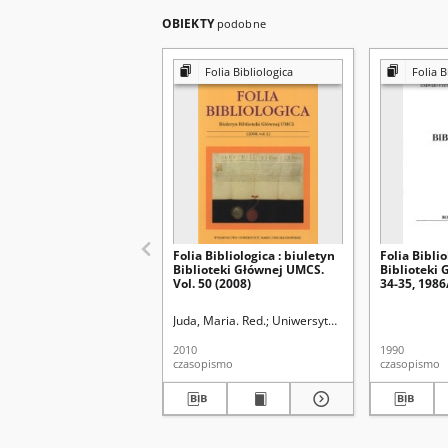
OBIEKTY
podobne
Folia Bibliologica
Folia B
Folia Bibliologica : biuletyn
Folia Biblio
Biblioteki Głównej UMCS.
Biblioteki 
Vol. 50 (2008)
34-35, 198
Juda, Maria. Red.
Uniwersytet Marii Curie Skłodow
2010
1990
czasopismo
czasopismo