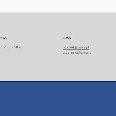
efon
E-Mail
8) 81 537 58 93
j.startek@umcs.pl
u.zielinska@umcs.pl