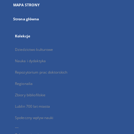
nowej
MAPA STRONY
karcie
Strona główna
Kolekcje
Dziedzictwo kulturowe
Nauka i dydaktyka
Repozytorium prac doktorskich
Regionalia
Zbiory bibliofilskie
Lublin 700 lat miasta
Społeczny wpływ nauki
...