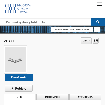
Wyszukiwanie zaawansowane
?
OBIEKT
Pokaż treść
Pobierz
OPIS
INFORMACJE
STRUKTURA