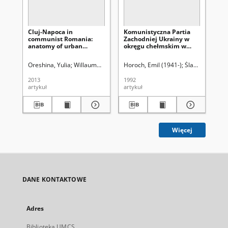
Cluj-Napoca in
Komunistyczna Partia
Rea
communist Romania:
Zachodniej Ukrainy w
Ro
anatomy of urban
okręgu chełmskim w
dy
changes and memory
latach 1924-1938 (główne
pr
problemy)
Oreshina, Yulia
Willaume, Małgorzata. Red.
Horoch, Emil (1941-)
Śladkowski, Wie
Da
2013
1992
201
artykuł
artykuł
art
Więcej
DANE KONTAKTOWE
Adres
Biblioteka UMCS