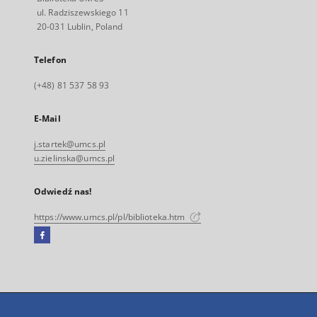
ul. Radziszewskiego 11
20-031 Lublin, Poland
Telefon
(+48) 81 537 58 93
E-Mail
j.startek@umcs.pl
u.zielinska@umcs.pl
Odwiedź nas!
https://www.umcs.pl/pl/biblioteka.htm
Facebook
Link
zewnętrzny,
otworzy
się
w