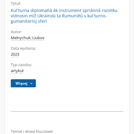
Tytuł:
Kulʹturna diplomatìâ âk ìnstrument spriânnâ rozvitku
vìdnosin mìž Ukraïnoû ta Rumunìêû v kulʹturno-
gumanìtarnìj sferì
Autor:
Melnychuk, Liubov
Data wydania:
2023
Typ zasobu:
artykuł
Więcej
Temat i słowa kluczowe: