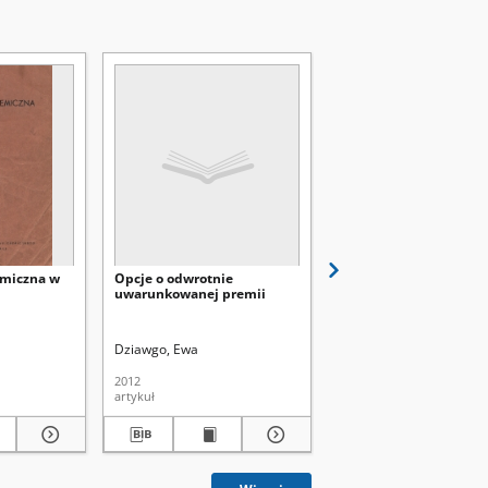
emiczna w
Opcje o odwrotnie
Risk managment of
uwarunkowanej premii
proccesses in the Qual
Management System
Dziawgo, Ewa
Walaszczyk, Anna (zarzą
2012
2018
artykuł
artykuł