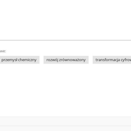
owe:
przemysł chemiczny
rozwój zrównoważony
transformacja cyfro