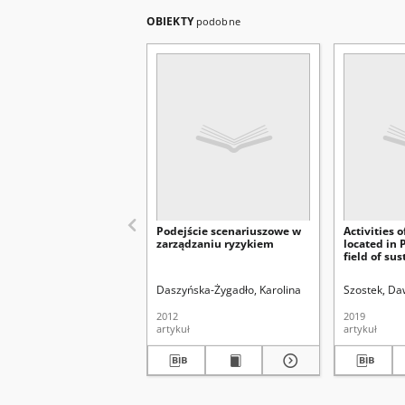
OBIEKTY
podobne
Podejście scenariuszowe w
Activities 
zarządzaniu ryzykiem
located in 
field of su
developme
Daszyńska-Żygadło, Karolina
Szostek, Da
2012
2019
artykuł
artykuł