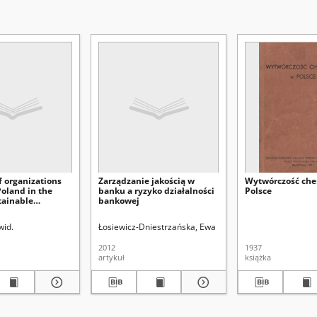
of organizations
Zarządzanie jakością w
Wytwórczość ch
Poland in the
banku a ryzyko działalności
Polsce
stainable
bankowej
nt
wid.
Łosiewicz-Dniestrzańska, Ewa
2012
1937
artykuł
książka