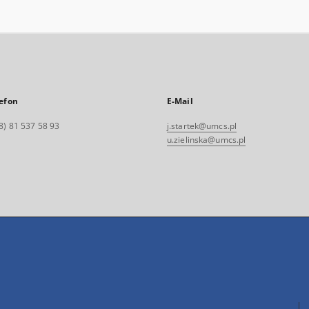
efon
E-Mail
8) 81 537 58 93
j.startek@umcs.pl
u.zielinska@umcs.pl