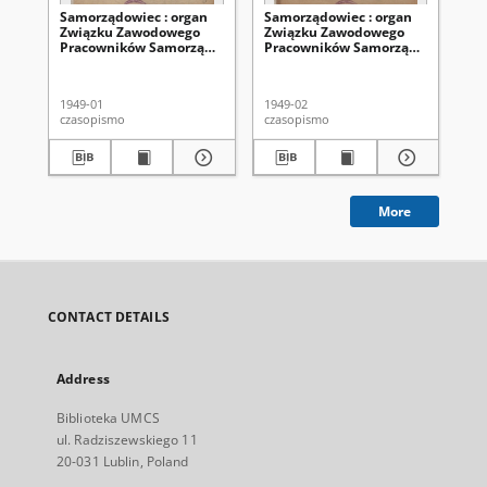
Samorządowiec : organ
Samorządowiec : organ
Sa
Związku Zawodowego
Związku Zawodowego
Zw
Pracowników Samorządu
Pracowników Samorządu
Pr
Terytorialnego i
Terytorialnego i
Ter
Instytucji Użyteczności
Instytucji Użyteczności
Ins
Publicznej R. P. R. 4, nr 1
Publicznej R. P. R. 4, nr 2
Pub
1949-01
1949-02
194
[33] (styczeń 1949)
[34] (luty 1949)
[35
czasopismo
czasopismo
cza
More
CONTACT DETAILS
Address
Biblioteka UMCS
ul. Radziszewskiego 11
20-031 Lublin, Poland